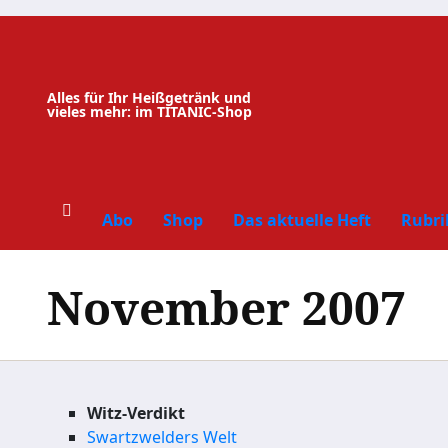
Zum
Inhalt
springen
Alles für Ihr Heißgetränk und
vieles mehr: im TITANIC-Shop
Abo
Shop
Das aktuelle Heft
Rubri
November 2007
Witz-Verdikt
Swartzwelders Welt