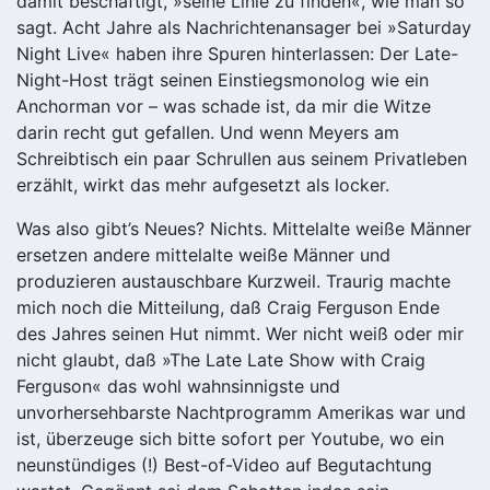
damit beschäftigt, »seine Linie zu finden«, wie man so
sagt. Acht Jahre als Nachrichtenansager bei »Saturday
Night Live« haben ihre Spuren hinterlassen: Der Late-
Night-Host trägt seinen Einstiegsmonolog wie ein
Anchorman vor – was schade ist, da mir die Witze
darin recht gut gefallen. Und wenn Meyers am
Schreibtisch ein paar Schrullen aus seinem Privatleben
erzählt, wirkt das mehr aufgesetzt als locker.
Was also gibt’s Neues? Nichts. Mittelalte weiße Männer
ersetzen andere mittelalte weiße Männer und
produzieren austauschbare Kurzweil. Traurig machte
mich noch die Mitteilung, daß Craig Ferguson Ende
des Jahres seinen Hut nimmt. Wer nicht weiß oder mir
nicht glaubt, daß »The Late Late Show with Craig
Ferguson« das wohl wahnsinnigste und
unvorhersehbarste Nachtprogramm Amerikas war und
ist, überzeuge sich bitte sofort per Youtube, wo ein
neunstündiges (!) Best-of-Video auf Begutachtung