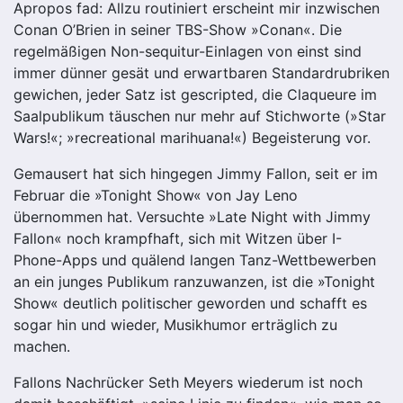
Apropos fad: Allzu routiniert erscheint mir inzwischen
Conan O’Brien in seiner TBS-Show »Conan«. Die
regelmäßigen Non-sequitur-Einlagen von einst sind
immer dünner gesät und erwartbaren Standardrubriken
gewichen, jeder Satz ist gescripted, die Claqueure im
Saalpublikum täuschen nur mehr auf Stichworte (»Star
Wars!«; »recreational marihuana!«) Begeisterung vor.
Gemausert hat sich hingegen Jimmy Fallon, seit er im
Februar die »Tonight Show« von Jay Leno
übernommen hat. Versuchte »Late Night with Jimmy
Fallon« noch krampfhaft, sich mit Witzen über I-
Phone-Apps und quälend langen Tanz-Wettbewerben
an ein junges Publikum ranzuwanzen, ist die »Tonight
Show« deutlich politischer geworden und schafft es
sogar hin und wieder, Musikhumor erträglich zu
machen.
Fallons Nachrücker Seth Meyers wiederum ist noch