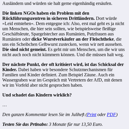
Ausländern und würden sie halt gerne eigenhändig ersäufen.
Die linken NGOs haben ein Problem mit den
Rückführungszentren in sicheren Drittländern.
Dort würde
»Leid entstehen«. Dem entgegne ich: Also, erst mal geht es ja nicht
um Menschen, die hier sein sollten, wie beispielsweise fleißige
Geschäftsleute, Spargelstecher aus Rumänien, Putzfrauen aus
Rumänien oder
dicke Wurstverkäufer an der Fleischtheke
, die
uns ein Scheibchen Gelbwurst zustecken, wenn wir nett aussehen.
Die sind nicht gemeint.
Es geht mir um Menschen, um die wir uns
nicht auch noch nicht kümmern können. Und die müssen halt weg.
Der nächste Punkt, der oft kritisiert wird, ist das Schicksal der
Kinder.
Dabei haben wir besondere Schutzmechanismen für
Familien und Kinder definiert. Zum Beispiel Zäune. Auch ein
Wassergraben war im Gespräch mit Vertretern der AfD, mit denen
wir im Vorfeld aber nicht gesprochen haben.
Und schadet das Kindern wirklich?
…
Den ganzen Kommentar lesen Sie im Julihef
t
(
Print
oder
PDF
)
Testen Sie das Prtinabo:
3 Monate für nur 13,50 Euro.