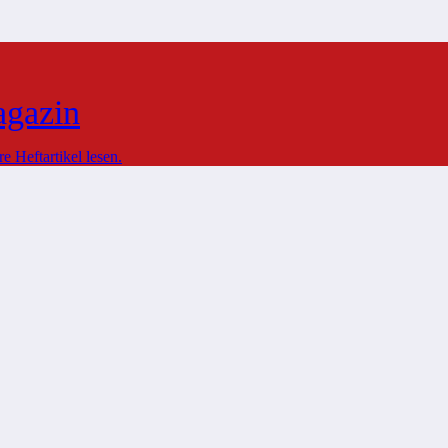
agazin
 Heftartikel lesen.