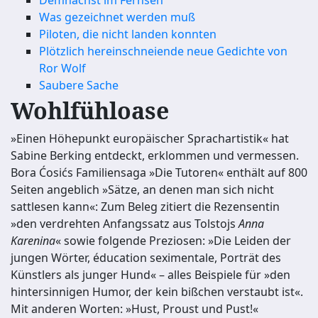
Demnächst im Fernseh
Was gezeichnet werden muß
Piloten, die nicht landen konnten
Plötzlich hereinschneiende neue Gedichte von
Ror Wolf
Saubere Sache
Wohlfühloase
»Einen Höhepunkt europäischer Sprachartistik« hat
Sabine Berking entdeckt, erklommen und vermessen.
Bora Ćosićs Familiensaga »Die Tutoren« enthält auf 800
Seiten angeblich »Sätze, an denen man sich nicht
sattlesen kann«: Zum Beleg zitiert die Rezensentin
»den verdrehten Anfangssatz aus Tolstojs
Anna
Karenina
« sowie folgende Preziosen: »Die Leiden der
jungen Wörter, éducation seximentale, Porträt des
Künstlers als junger Hund« – alles Beispiele für »den
hintersinnigen Humor, der kein bißchen verstaubt ist«.
Mit anderen Worten: »Hust, Proust und Pust!«