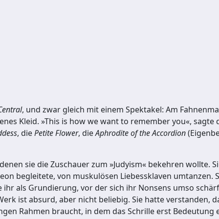
entral
, und zwar gleich mit einem Spektakel: Am Fahnen
oldenes Kleid. »This is how we want to remember you«, sagt
ddess
, die
Petite Flower
, die
Aphrodite of the Accordion
(Eigenbe
denen sie die Zuschauer zum »Judyism« bekehren wollte. Sie
rdeon begleitete, von muskulösen Liebessklaven umtanzen. 
te ihr als Grundierung, vor der sich ihr Nonsens umso schär
Werk ist absurd, aber nicht beliebig. Sie hatte verstanden, 
engen Rahmen braucht, in dem das Schrille erst Bedeutung