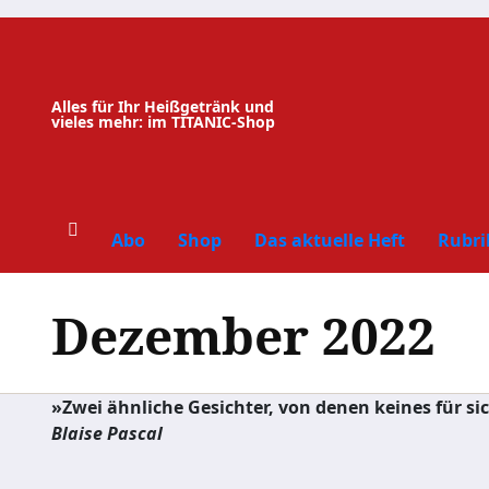
Zum
Inhalt
springen
Alles für Ihr Heißgetränk und
vieles mehr: im TITANIC-Shop
Abo
Shop
Das aktuelle Heft
Rubri
Dezember 2022
»Zwei ähnliche Gesichter, von denen keines für si
Blaise Pascal