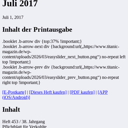
Juli 2017
Juli 1, 2017
Inhalt der Printausgabe
.booklet .b-arrow div {top:37% !important;}
.booklet .b-arrow-next div {background:url(„https://www.titanic-
magazin.de/wp-
content/uploads/2026/03/easyslider_next_button.png“) no-repeat left
top !important;}
.booklet .b-arrow-prev div {background:url(„https://www.titanic-
magazin.de/wp-
content/uploads/2026/03/easyslider_prev_button.png“) no-repeat
right top !important;}
[E-Postkarte]
|
[Dieses Heft kaufen]
|
[PDF kaufen]
|
[APP
(iOS/Android)]
Inhalt
Heft 453 / 38. Jahrgang
Pflichtblatt für Verkohlte