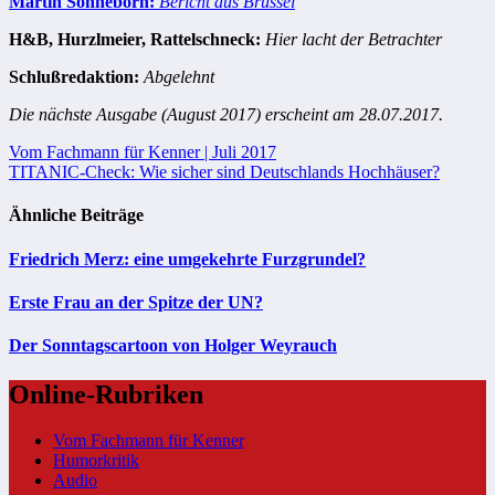
Martin Sonneborn:
Bericht aus Brüssel
H&B, Hurzlmeier, Rattelschneck:
Hier lacht der Betrachter
Schlußredaktion:
Abgelehnt
Die nächste Ausgabe (August 2017) erscheint am 28.07.2017.
Beitragsnavigation
Vom Fachmann für Kenner | Juli 2017
TITANIC-Check: Wie sicher sind Deutschlands Hochhäuser?
Ähnliche Beiträge
Friedrich Merz: eine umgekehrte Furzgrundel?
Erste Frau an der Spitze der UN?
Der Sonntagscartoon von Holger Weyrauch
Online-Rubriken
Vom Fachmann für Kenner
Humorkritik
Audio