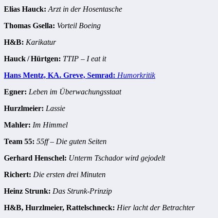
Elias Hauck:
Arzt in der Hosentasche
Thomas Gsella:
Vorteil Boeing
H&B:
Karikatur
Hauck / Hürtgen:
TTIP – I eat it
Hans Mentz, KA. Greve, Semrad:
Humorkritik
Egner:
Leben im Überwachungsstaat
Hurzlmeier:
Lassie
Mahler:
Im Himmel
Team 55:
55ff – Die guten Seiten
Gerhard Henschel:
Unterm Tschador wird gejodelt
Richert:
Die ersten drei Minuten
Heinz Strunk:
Das Strunk-Prinzip
H&B, Hurzlmeier, Rattelschneck:
Hier lacht der Betrachter