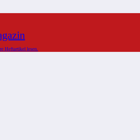
agazin
 Heftartikel lesen.