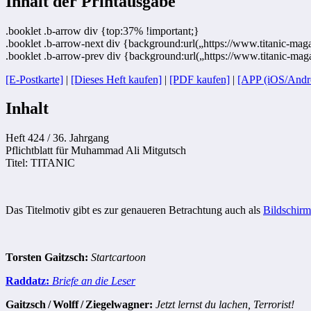
Inhalt der Printausgabe
.booklet .b-arrow div {top:37% !important;}
.booklet .b-arrow-next div {background:url(„https://www.titanic-maga
.booklet .b-arrow-prev div {background:url(„https://www.titanic-mag
[E-Postkarte]
|
[Dieses Heft kaufen]
|
[PDF kaufen]
|
[APP (iOS/Andr
Inhalt
Heft 424 / 36. Jahrgang
Pflichtblatt für Muhammad Ali Mitgutsch
Titel: TITANIC
Das Titelmotiv gibt es zur genaueren Betrachtung auch als
Bildschirm
Torsten Gaitzsch:
Startcartoon
Raddatz:
Briefe an die Leser
Gaitzsch / Wolff / Ziegelwagner:
Jetzt lernst du lachen, Terrorist!