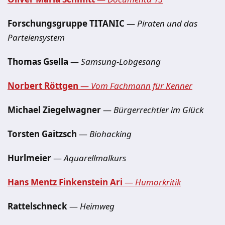
Forschungsgruppe TITANIC
—
Piraten und das
Parteiensystem
Thomas Gsella
—
Samsung-Lobgesang
Norbert Röttgen
—
Vom Fachmann für Kenner
Michael Ziegelwagner
—
Bürgerrechtler im Glück
Torsten Gaitzsch
—
Biohacking
Hurlmeier
—
Aquarellmalkurs
Hans Mentz Finkenstein Ari
—
Humorkritik
Rattelschneck
—
Heimweg