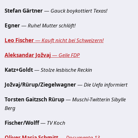
Stefan Gärtner
—
Gauck boykottiert Texas!
Egner
—
Ruhe! Mutter schläft!
Leo Fischer
—
Kauft nicht bei Schweizern!
Aleksandar Jožvaj
—
Geile FDP
Katz+Goldt
—
Stolze lesbische Reckin
Jožvaj/Rürup/Ziegelwagner
—
Die Uefa informiert
Torsten Gaitzsch Rürup
—
Muschi-Twitterin Sibylle
Berg
Fischer/Wolff
—
TV Koch
Oliver Maria Schmitt
—
Documenta 13