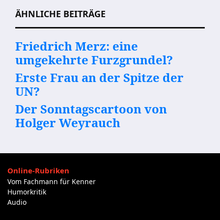
ÄHNLICHE BEITRÄGE
Friedrich Merz: eine
umgekehrte Furzgrundel?
Erste Frau an der Spitze der
UN?
Der Sonntagscartoon von
Holger Weyrauch
Online-Rubriken
Vom Fachmann für Kenner
Humorkritik
Audio