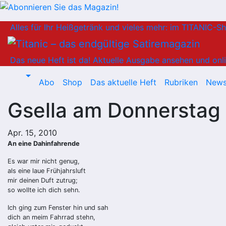
Zum
Alles für Ihr Heißgetränk und vieles mehr: im TITANIC-S
Inhalt
springen
Das neue Heft ist da!
Aktuelle Ausgabe ansehen und onli
Abo
Shop
Das aktuelle Heft
Rubriken
News
Gsella am Donnerstag
Apr. 15, 2010
An eine Dahinfahrende
Es war mir nicht genug,
als eine laue Frühjahrsluft
mir deinen Duft zutrug;
so wollte ich dich sehn.
Ich ging zum Fenster hin und sah
dich an meim Fahrrad stehn,