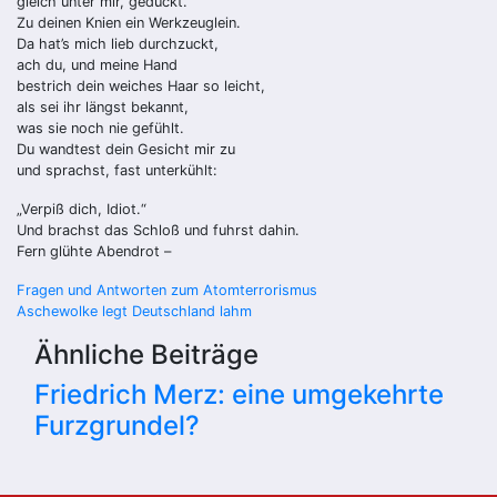
gleich unter mir, geduckt.
Zu deinen Knien ein Werkzeuglein.
Da hat’s mich lieb durchzuckt,
ach du, und meine Hand
bestrich dein weiches Haar so leicht,
als sei ihr längst bekannt,
was sie noch nie gefühlt.
Du wandtest dein Gesicht mir zu
und sprachst, fast unterkühlt:
„Verpiß dich, Idiot.“
Und brachst das Schloß und fuhrst dahin.
Fern glühte Abendrot –
Beitragsnavigation
Fragen und Antworten zum Atomterrorismus
Aschewolke legt Deutschland lahm
Ähnliche Beiträge
Friedrich Merz: eine umgekehrte
Furzgrundel?