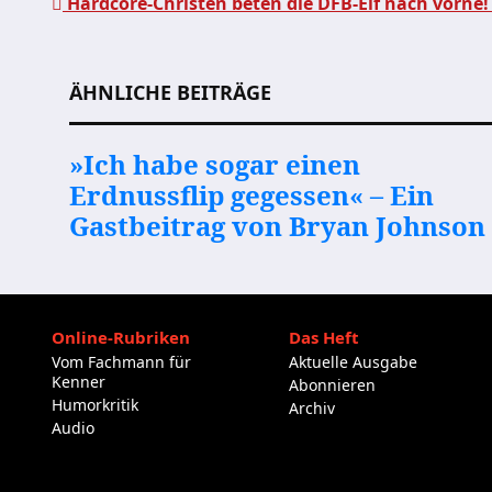
Hardcore-Christen beten die DFB-Elf nach vorne!
Beitragsnavigation
ÄHNLICHE BEITRÄGE
»Ich habe sogar einen
Erdnussflip gegessen« – Ein
Gastbeitrag von Bryan Johnson
Online-Rubriken
Das Heft
Vom Fachmann für
Aktuelle Ausgabe
Kenner
Abonnieren
Humorkritik
Archiv
Audio