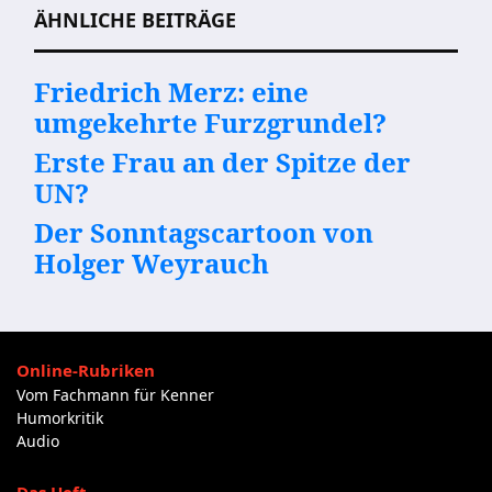
ÄHNLICHE BEITRÄGE
Friedrich Merz: eine
umgekehrte Furzgrundel?
Erste Frau an der Spitze der
UN?
Der Sonntagscartoon von
Holger Weyrauch
Online-Rubriken
Vom Fachmann für Kenner
Humorkritik
Audio