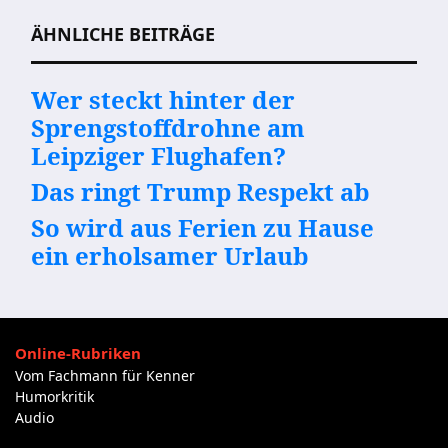
ÄHNLICHE BEITRÄGE
Wer steckt hinter der
Sprengstoffdrohne am
Leipziger Flughafen?
Das ringt Trump Respekt ab
So wird aus Ferien zu Hause
ein erholsamer Urlaub
Online-Rubriken
Vom Fachmann für Kenner
Humorkritik
Audio