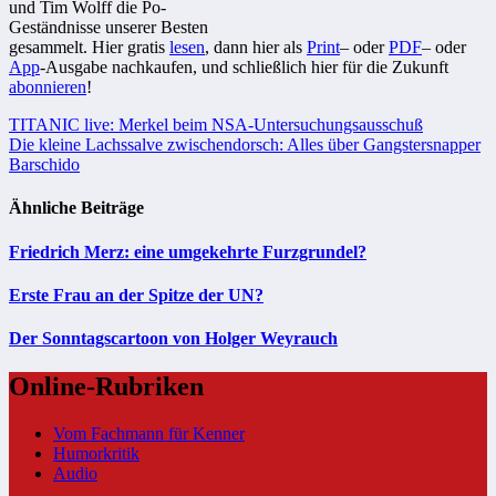
und Tim Wolff die Po-
Geständnisse unserer Besten
gesammelt. Hier gratis
lesen
, dann hier als
Print
– oder
PDF
– oder
App
-Ausgabe nachkaufen, und schließlich hier für die Zukunft
abonnieren
!
Beitragsnavigation
TITANIC live: Merkel beim NSA-Untersuchungsausschuß
Die kleine Lachssalve zwischendorsch: Alles über Gangstersnapper
Barschido
Ähnliche Beiträge
Friedrich Merz: eine umgekehrte Furzgrundel?
Erste Frau an der Spitze der UN?
Der Sonntagscartoon von Holger Weyrauch
Online-Rubriken
Vom Fachmann für Kenner
Humorkritik
Audio