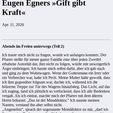
Eugen Egners »Gift gibt
Kraft«
Apr. 11, 2026
Abends im Freien unterwegs (Teil 2)
Ich traute mich nicht zu fragen, womit wir anfangen konnten. Der
Pfarrer stellte für meine ganze Familie eine über jeden Zweifel
erhabene Autorität dar, ihm nicht zu folgen, würde mir unweigerlich
Ärger einbringen. Ich hasste mich selbst dafür, aber ich gab nach
und ging zu dem Wohnwagen. Wenn der Gottesmann ein Irrer oder
ein Verbrecher war, hatte ich Pech. Meine Mutter hätte gewollt, dass
ich ihm gegenüber folgsam war, dachte ich, während ich die
hölzerne Treppe zur Tür des Wagens hinaufstieg. Das Licht, auf das
ich zuging, fand ich plötzlich so verlockend, dass ich alle Bedenken
vergaß. Als ich eintrat, machte mich der Pfarrer mit dem älteren
Herrn bekannt: „Das ist der Monddoktor.“ Ich nannte meinen
Namen, verstand ihn aber selbst nicht.
„Angenehm“, sprach der sogenannte Monddoktor zu mir, „darf ich