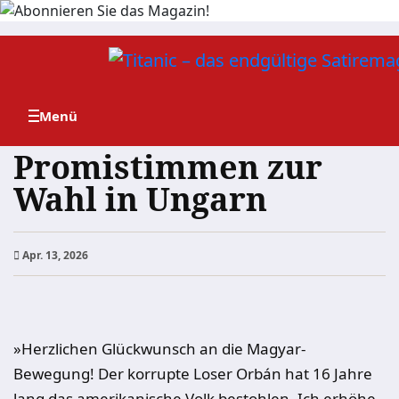
Zum
Inhalt
springen
Promistimmen zur
Wahl in Ungarn
Apr. 13, 2026
»Herzlichen Glückwunsch an die Magyar-
Bewegung! Der korrupte Loser Orbán hat 16 Jahre
lang das amerikanische Volk bestohlen. Ich erhöhe