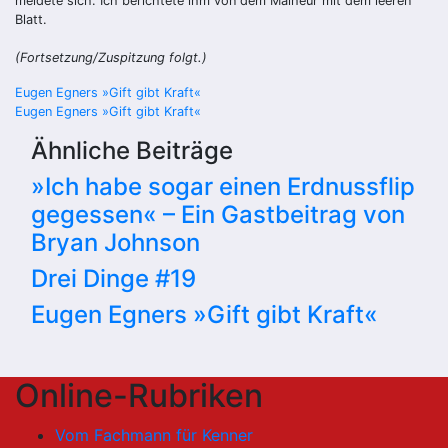
meldete sich. Ich berichtete ihm von dem Malheur mit dem leeren
Blatt.
(Fortsetzung/Zuspitzung folgt.)
Beitragsnavigation
Eugen Egners »Gift gibt Kraft«
Eugen Egners »Gift gibt Kraft«
Ähnliche Beiträge
»Ich habe sogar einen Erdnussflip
gegessen« – Ein Gastbeitrag von
Bryan Johnson
Drei Dinge #19
Eugen Egners »Gift gibt Kraft«
Online-Rubriken
Vom Fachmann für Kenner