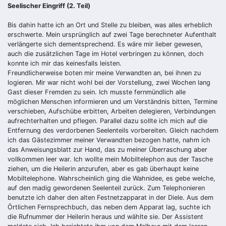
Seelischer Eingriff (2. Teil)
Bis dahin hatte ich an Ort und Stelle zu bleiben, was alles erheblich
erschwerte. Mein ursprünglich auf zwei Tage berechneter Aufenthalt
verlängerte sich dementsprechend. Es wäre mir lieber gewesen,
auch die zusätzlichen Tage im Hotel verbringen zu können, doch
konnte ich mir das keinesfalls leisten.
Freundlicherweise boten mir meine Verwandten an, bei ihnen zu
logieren. Mir war nicht wohl bei der Vorstellung, zwei Wochen lang
Gast dieser Fremden zu sein. Ich musste fernmündlich alle
möglichen Menschen informieren und um Verständnis bitten, Termine
verschieben, Aufschübe erbitten, Arbeiten delegieren, Verbindungen
aufrechterhalten und pflegen. Parallel dazu sollte ich mich auf die
Entfernung des verdorbenen Seelenteils vorbereiten. Gleich nachdem
ich das Gästezimmer meiner Verwandten bezogen hatte, nahm ich
das Anweisungsblatt zur Hand, das zu meiner Überraschung aber
vollkommen leer war. Ich wollte mein Mobiltelephon aus der Tasche
ziehen, um die Heilerin anzurufen, aber es gab überhaupt keine
Mobiltelephone. Wahrscheinlich ging die Wahnidee, es gebe welche,
auf den madig gewordenen Seelenteil zurück. Zum Telephonieren
benutzte ich daher den alten Festnetzapparat in der Diele. Aus dem
Örtlichen Fernsprechbuch, das neben dem Apparat lag, suchte ich
die Rufnummer der Heilerin heraus und wählte sie. Der Assistent