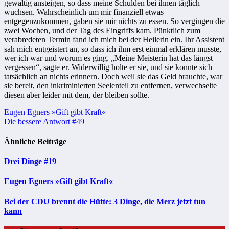
gewaltig ansteigen, so dass meine Schulden bei ihnen täglich
wuchsen. Wahrscheinlich um mir finanziell etwas
entgegenzukommen, gaben sie mir nichts zu essen. So vergingen die
zwei Wochen, und der Tag des Eingriffs kam. Pünktlich zum
verabredeten Termin fand ich mich bei der Heilerin ein. Ihr Assistent
sah mich entgeistert an, so dass ich ihm erst einmal erklären musste,
wer ich war und worum es ging. „Meine Meisterin hat das längst
vergessen“, sagte er. Widerwillig holte er sie, und sie konnte sich
tatsächlich an nichts erinnern. Doch weil sie das Geld brauchte, war
sie bereit, den inkriminierten Seelenteil zu entfernen, verwechselte
diesen aber leider mit dem, der bleiben sollte.
Beitragsnavigation
Eugen Egners »Gift gibt Kraft«
Die bessere Antwort #49
Ähnliche Beiträge
Drei Dinge #19
Eugen Egners »Gift gibt Kraft«
Bei der CDU brennt die Hütte: 3 Dinge, die Merz jetzt tun
kann