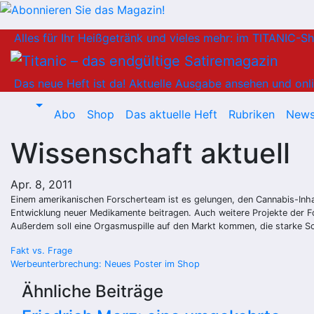
Zum
Alles für Ihr Heißgetränk und vieles mehr: im TITANIC-S
Inhalt
springen
Das neue Heft ist da!
Aktuelle Ausgabe ansehen und onli
Abo
Shop
Das aktuelle Heft
Rubriken
News
Wissenschaft aktuell
Apr. 8, 2011
Einem amerikanischen Forscherteam ist es gelungen, den Cannabis-Inha
Entwicklung neuer Medikamente beitragen. Auch weitere Projekte der F
Außerdem soll eine Orgasmuspille auf den Markt kommen, die starke Sc
Beitragsnavigation
Fakt vs. Frage
Werbeunterbrechung: Neues Poster im Shop
Ähnliche Beiträge