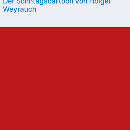
Der Sonntagscartoon von Holger
Weyrauch