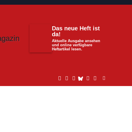
Das neue Heft ist
da!
Aktuelle Ausgabe ansehen
und online verfügbare
Heftartikel lesen.