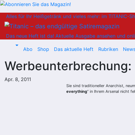
Zum
Alles für Ihr Heißgetränk und vieles mehr: im TITANIC-S
Inhalt
springen
Das neue Heft ist da!
Aktuelle Ausgabe ansehen und onli
Abo
Shop
Das aktuelle Heft
Rubriken
News
Werbeunterbrechung: 
Apr. 8, 2011
Sie sind traditioneller Anarchist, ne
everything
“ in Ihrem Arsenal nicht f