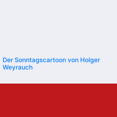
Der Sonntagscartoon von Holger
Weyrauch