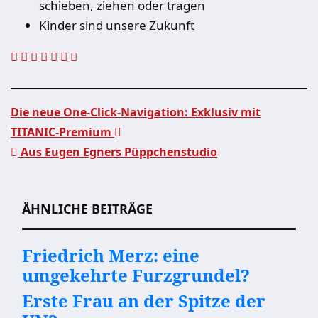
schieben, ziehen oder tragen
Kinder sind unsere Zukunft
Die neue One-Click-Navigation: Exklusiv mit
TITANIC-Premium
Beitragsnavigation
Aus Eugen Egners Püppchenstudio
ÄHNLICHE BEITRÄGE
Friedrich Merz: eine
umgekehrte Furzgrundel?
Erste Frau an der Spitze der