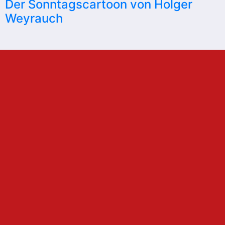
Der Sonntagscartoon von Holger
Weyrauch