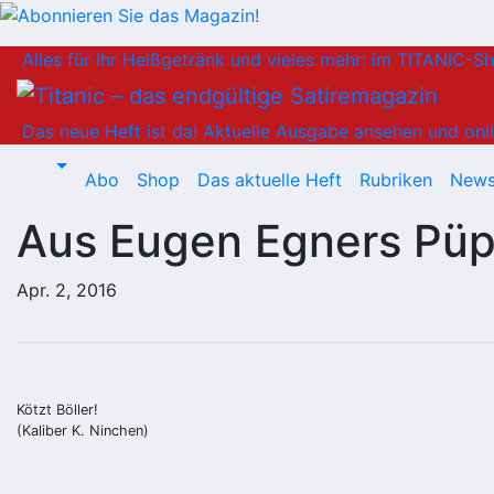
Zum
Alles für Ihr Heißgetränk und vieles mehr: im TITANIC-S
Inhalt
springen
Das neue Heft ist da!
Aktuelle Ausgabe ansehen und onli
Abo
Shop
Das aktuelle Heft
Rubriken
News
Aus Eugen Egners Pü
Apr. 2, 2016
Kötzt Böller!
(Kaliber K. Ninchen)