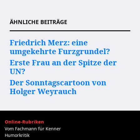
ÄHNLICHE BEITRÄGE
Friedrich Merz: eine
umgekehrte Furzgrundel?
Erste Frau an der Spitze der
UN?
Der Sonntagscartoon von
Holger Weyrauch
Online-Rubriken
Vom Fachmann für Kenner
Humorkritik