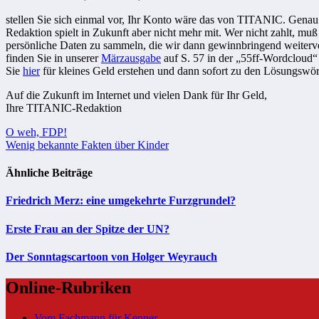
stellen Sie sich einmal vor, Ihr Konto wäre das von TITANIC. Genau 
Redaktion spielt in Zukunft aber nicht mehr mit. Wer nicht zahlt, mu
persönliche Daten zu sammeln, die wir dann gewinnbringend weiterv
finden Sie in unserer
Märzausgabe
auf S. 57 in der „55ff-Wordcloud“ 
Sie
hier
für kleines Geld erstehen und dann
sofort
zu den Lösungswört
Auf die Zukunft im Internet und vielen Dank für Ihr Geld,
Ihre TITANIC-Redaktion
Beitragsnavigation
O weh, FDP!
Wenig bekannte Fakten über Kinder
Ähnliche Beiträge
Friedrich Merz: eine umgekehrte Furzgrundel?
Erste Frau an der Spitze der UN?
Der Sonntagscartoon von Holger Weyrauch
Online-Rubriken
Vom Fachmann für Kenner