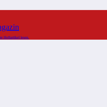
agazin
 Heftartikel lesen.