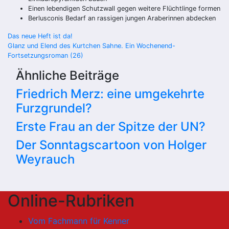
Einen lebendigen Schutzwall gegen weitere Flüchtlinge formen
Berlusconis Bedarf an rassigen jungen Araberinnen abdecken
Beitragsnavigation
Das neue Heft ist da!
Glanz und Elend des Kurtchen Sahne. Ein Wochenend-
Fortsetzungsroman (26)
Ähnliche Beiträge
Friedrich Merz: eine umgekehrte
Furzgrundel?
Erste Frau an der Spitze der UN?
Der Sonntagscartoon von Holger
Weyrauch
Online-Rubriken
Vom Fachmann für Kenner