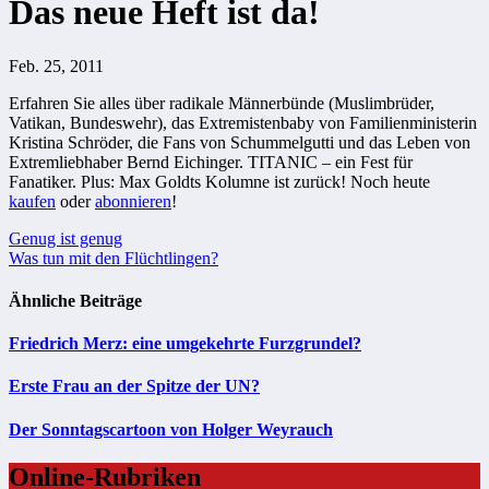
Das neue Heft ist da!
Feb. 25, 2011
Erfahren Sie alles über radikale Männerbünde (Muslimbrüder,
Vatikan, Bundeswehr), das Extremistenbaby von Familienministerin
Kristina Schröder, die Fans von Schummelgutti und das Leben von
Extremliebhaber Bernd Eichinger. TITANIC – ein Fest für
Fanatiker. Plus: Max Goldts Kolumne ist zurück! Noch heute
kaufen
oder
abonnieren
!
Beitragsnavigation
Genug ist genug
Was tun mit den Flüchtlingen?
Ähnliche Beiträge
Friedrich Merz: eine umgekehrte Furzgrundel?
Erste Frau an der Spitze der UN?
Der Sonntagscartoon von Holger Weyrauch
Online-Rubriken