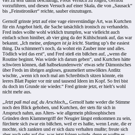
viel zu sehr damit beschäftigt, Freds Versuch zu folgen, Gernolf
vorzuführen, und diesen Versuch auf einer Skala, die von „Sausack“
bis „Feinstironiker“ reichte, sau­ber ein­zutragen.
Gernolf grinste jetzt auf eine vage einverständige Art, was Kurtchen
für ein Angebot hielt, die Sache tatsächlich ironisch zu verhandeln.
Fred indes woll­te wohl wirklich trumpfen, war vielleicht auch
einfach schon hinüber, ab vier ging da der Kühlschrank auf, das war
bekannt. „Ich meine
, anfangen ist ja leicht
. Starting up’s the easiest
thing. Da schimmert’s noch, da wohnt ein Zauber inne und alles.
Tödlich wird das erst“, und Fred stieß ein bißchen auf, „wenn die
Routine beginnt. Was würde ich darum geben“, und Kurt­chen hätte
schwören können, daß halbsekundenweis‘ etwas sehr Dämoni­sches
über Freds im übrigen argloses, graumeliert umwölktes Antlitz
wischte, „wenn ich noch mal am Schreibtisch sit­zen könnte, ein
leeres Blatt Papier vor mir und tau­send Ideen im Kopf. So frei bist
du doch im Grunde nie wieder.“ Fred grinste jetzt, er hielt’s wohl
nicht mehr aus.
„
Jetzt paß mal auf, du Arschloch
„, Gernolf hatte weder die Stimme
noch den Blick gehoben, und Kurtchen, der stets für sich in
Anspruch nahm, aus Al­ters- wie allgemein philosophischen
Gründen dem Klammergriff der Neu­gier längst entkommen zu sein,
fürchtete sich zwar ein bißchen, weil er es haßte, wenn Leute, die er
mochte, sich zankten und er sich dazu verhalten mußte; freute sich
aber auch sehr auf das, was jetzt fol­gen würde, denn er wußte es