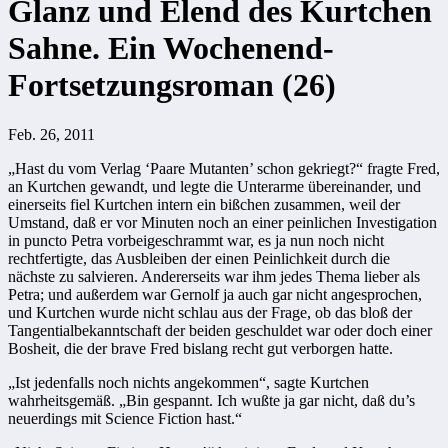
Glanz und Elend des Kurtchen
Sahne. Ein Wochenend-
Fortsetzungsroman (26)
Feb. 26, 2011
„
Hast du vom Verlag ‘Paare Mutanten’ schon gekriegt?“ fragte Fred,
an Kurtchen gewandt, und legte die Unterarme übereinander, und
einerseits fiel Kurtchen intern ein bißchen zusammen, weil der
Umstand, daß er vor Minu­ten noch an einer peinlichen Investigation
in puncto Petra vorbeigeschrammt war, es ja nun noch nicht
rechtfertigte, das Ausbleiben der einen Peinlichkeit durch die
nächste zu salvieren. Andererseits war ihm jedes Thema lieber als
Petra; und außerdem war Gernolf ja auch gar nicht angesprochen,
und Kurt­chen wurde nicht schlau aus der Frage, ob das bloß der
Tangentialbekannt­schaft der beiden geschuldet war oder doch einer
Bosheit, die der brave Fred bislang recht gut verborgen hatte.
„
Ist jedenfalls noch nichts angekommen“, sagte Kurtchen
wahrheitsgemäß. „Bin gespannt. Ich wußte ja gar nicht, daß du’s
neuerdings mit Science Ficti­on hast.“