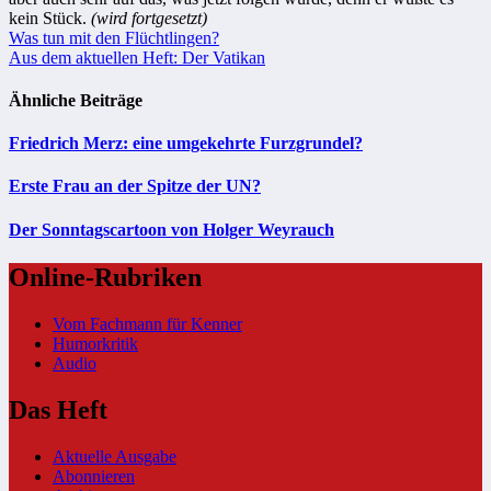
kein Stück.
(wird fortgesetzt)
Beitragsnavigation
Was tun mit den Flüchtlingen?
Aus dem aktuellen Heft: Der Vatikan
Ähnliche Beiträge
Friedrich Merz: eine umgekehrte Furzgrundel?
Erste Frau an der Spitze der UN?
Der Sonntagscartoon von Holger Weyrauch
Online-Rubriken
Vom Fachmann für Kenner
Humorkritik
Audio
Das Heft
Aktuelle Ausgabe
Abonnieren