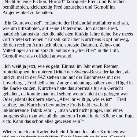
„
Nicht Science Fiction. Horror!“ korrigierte Fred, und Kurtchen
bemühte sich, gleichzeitig Fred anzusehen und Gernolf im
Augenwinkel zu behalten.
„
Ein Genrewechsel“, erläuterte der Hollandfahrradfahrer und sah,
wie um luftzuholen, auf seine Unterarme. „Ich dachte: Fred,
natürlich kannst du jetzt die nächsten fünfzig Jahre deine Boy meets
Girl-Stiefel schreiben.“ Er sah kurz über Kurtchens Kopf hinweg,
riß den rechten Arm nach oben, spreizte Dau­men, Zeige- und
Mittelfinger ab und sprach lautlos ein „drei Bier“ in die Luft,
Gernolf war also offiziell anwesend.
„
Ich weiß ja jetzt, wie es geht. Einmal im Jahr einen Riemen
runterklop­pen, im unteren Drittel der
Spiegel
-Bestseller landen, ab
und zu mal in der
FAZ
ste­hen und auf der Buchmesse mit der
Loverberg“, Fred ließ seine Zun­ge an­deutungshalber zwei Hügel in
die Backe stoßen, Kurtchen hatte das abermals für ein Gerücht
gehalten, da konnte man mal sehen; wenn’s nicht eh gelogen war.
Oder jedenfalls übertrieben. „Aber ihr wißt ja, wie es ist“ – Fred
seufzte, und Kurtchen bewunderte Freds bald ex-, bald
inkludierende Taktik sehr –, „man wird nicht jünger, und eines
morgens sitzt man wie all die anderen Trottel in der Küche und fragt
sich: Kann das schon alles gewe­sen sein?“
Wieder brach am Kartentisch ein Lärmen los, aber Kurtchen war