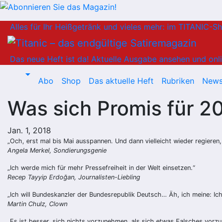
Zum
Alles für Ihr Heißgetränk und vieles mehr: im TITANIC-S
Inhalt
springen
Das neue Heft ist da!
Aktuelle Ausgabe ansehen und onli
Abo
Shop
Das aktuelle Heft
Rubriken
News
Was sich Promis für 
Jan. 1, 2018
„Och, erst mal bis Mai ausspannen. Und dann vielleicht wieder regieren
Angela Merkel, Sondierungsgenie
„Ich werde mich für mehr Pressefreiheit in der Welt einsetzen.“
Recep Tayyip Erdoğan, Journalisten-Liebling
„Ich will Bundeskanzler der Bundesrepublik Deutsch… Äh, ich meine: Ic
Martin Chulz, Clown
„Es ist besser, sich nichts vorzunehmen, als sich etwas Falsches vorz