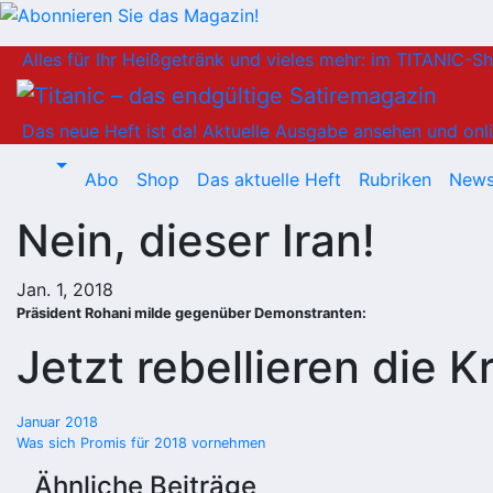
Zum
Alles für Ihr Heißgetränk und vieles mehr: im TITANIC-S
Inhalt
springen
Das neue Heft ist da!
Aktuelle Ausgabe ansehen und onli
Abo
Shop
Das aktuelle Heft
Rubriken
News
Nein, dieser Iran!
Jan. 1, 2018
Präsident Rohani milde gegenüber Demonstranten:
Jetzt rebellieren die K
Beitragsnavigation
Januar 2018
Was sich Promis für 2018 vornehmen
Ähnliche Beiträge