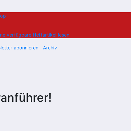
hop
ne verfügbare Heftartikel lesen.
letter abonnieren
Archiv
ranführer!