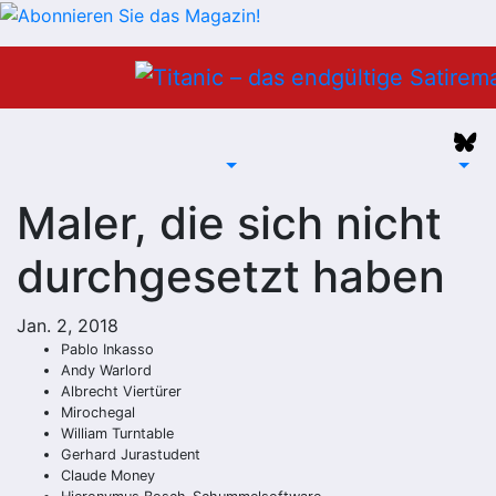
Zum
Inhalt
springen
Maler, die sich nicht
durchgesetzt haben
Jan. 2, 2018
Pablo Inkasso
Andy Warlord
Albrecht Viertürer
Mirochegal
William Turntable
Gerhard Jurastudent
Claude Money