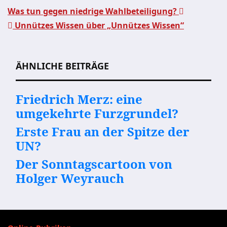
Was tun gegen niedrige Wahlbeteiligung?
Unnützes Wissen über „Unnützes Wissen“
Beitragsnavigation
ÄHNLICHE BEITRÄGE
Friedrich Merz: eine
umgekehrte Furzgrundel?
Erste Frau an der Spitze der
UN?
Der Sonntagscartoon von
Holger Weyrauch