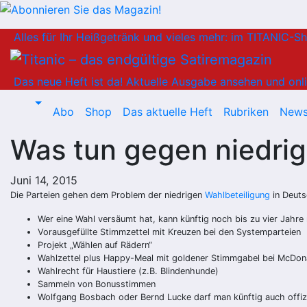
Zum
Alles für Ihr Heißgetränk und vieles mehr: im TITANIC-S
Inhalt
springen
Das neue Heft ist da!
Aktuelle Ausgabe ansehen und onli
Abo
Shop
Das aktuelle Heft
Rubriken
News
Was tun gegen niedrig
Juni 14, 2015
Die Parteien gehen dem Problem der niedrigen
Wahlbeteiligung
in Deuts
Wer eine Wahl versäumt hat, kann künftig noch bis zu vier Jah
Vorausgefüllte Stimmzettel mit Kreuzen bei den Systemparteien
Projekt „Wählen auf Rädern“
Wahlzettel plus Happy-Meal mit goldener Stimmgabel bei McDona
Wahlrecht für Haustiere (z.B. Blindenhunde)
Sammeln von Bonusstimmen
Wolfgang Bosbach oder Bernd Lucke darf man künftig auch offiz