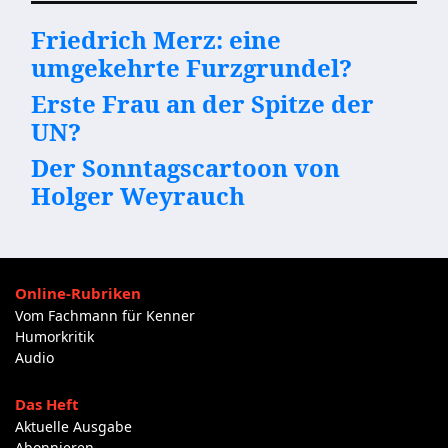
Friedrich Merz: eine
umgekehrte Furzgrundel?
Erste Frau an der Spitze der
UN?
Der Sonntagscartoon von
Holger Weyrauch
Online-Rubriken
Vom Fachmann für Kenner
Humorkritik
Audio
Das Heft
Aktuelle Ausgabe
Abonnieren