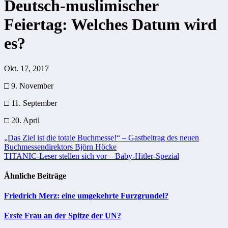
Deutsch-muslimischer
Feiertag: Welches Datum wird
es?
Okt. 17, 2017
□ 9. November
□ 11. September
□ 20. April
Beitragsnavigation
„Das Ziel ist die totale Buchmesse!“ – Gastbeitrag des neuen
Buchmessendirektors Björn Höcke
TITANIC-Leser stellen sich vor – Baby-Hitler-Spezial
Ähnliche Beiträge
Friedrich Merz: eine umgekehrte Furzgrundel?
Erste Frau an der Spitze der UN?