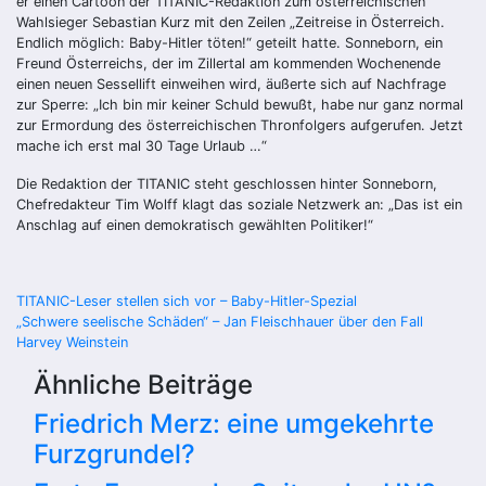
er einen Cartoon der TITANIC-Redaktion zum österreichischen
Wahlsieger Sebastian Kurz mit den Zeilen „Zeitreise in Österreich.
Endlich möglich: Baby-Hitler töten!“ geteilt hatte. Sonneborn, ein
Freund Österreichs, der im Zillertal am kommenden Wochenende
einen neuen Sessellift einweihen wird, äußerte sich auf Nachfrage
zur Sperre: „Ich bin mir keiner Schuld bewußt, habe nur ganz normal
zur Ermordung des österreichischen Thronfolgers aufgerufen. Jetzt
mache ich erst mal 30 Tage Urlaub …“
Die Redaktion der TITANIC steht geschlossen hinter Sonneborn,
Chefredakteur Tim Wolff klagt das soziale Netzwerk an: „Das ist ein
Anschlag auf einen demokratisch gewählten Politiker!“
Beitragsnavigation
TITANIC-Leser stellen sich vor – Baby-Hitler-Spezial
„Schwere seelische Schäden“ – Jan Fleischhauer über den Fall
Harvey Weinstein
Ähnliche Beiträge
Friedrich Merz: eine umgekehrte
Furzgrundel?