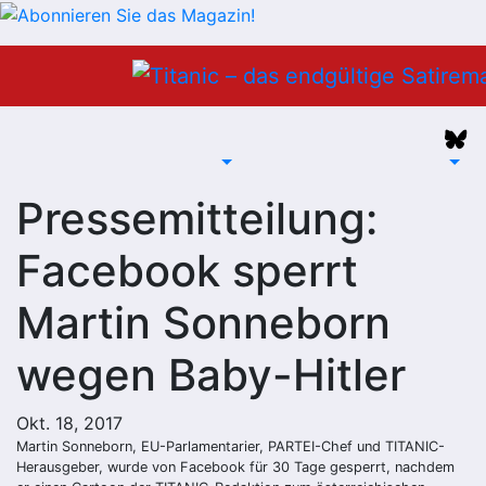
Zum
Inhalt
springen
Pressemitteilung:
Facebook sperrt
Martin Sonneborn
wegen Baby-Hitler
Okt. 18, 2017
Martin Sonneborn, EU-Parlamentarier, PARTEI-Chef und TITANIC-
Herausgeber, wurde von Facebook für 30 Tage gesperrt, nachdem