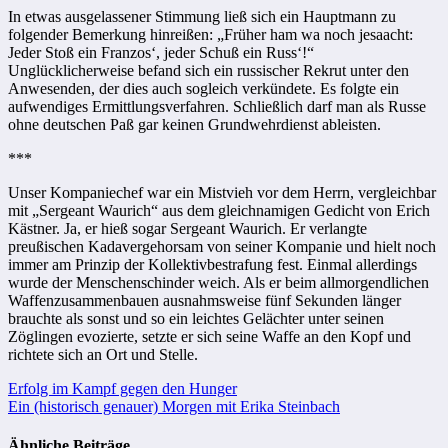
In etwas ausgelassener Stimmung ließ sich ein Hauptmann zu
folgender Bemerkung hinreißen: „Früher ham wa noch jesaacht:
Jeder Stoß ein Franzos‘, jeder Schuß ein Russ‘!“
Unglücklicherweise befand sich ein russischer Rekrut unter den
Anwesenden, der dies auch sogleich verkündete. Es folgte ein
aufwendiges Ermittlungsverfahren. Schließlich darf man als Russe
ohne deutschen Paß gar keinen Grundwehrdienst ableisten.
***
Unser Kompaniechef war ein Mistvieh vor dem Herrn, vergleichbar
mit „Sergeant Waurich“ aus dem gleichnamigen Gedicht von Erich
Kästner. Ja, er hieß sogar Sergeant Waurich. Er verlangte
preußischen Kadavergehorsam von seiner Kompanie und hielt noch
immer am Prinzip der Kollektivbestrafung fest. Einmal allerdings
wurde der Menschenschinder weich. Als er beim allmorgendlichen
Waffenzusammenbauen ausnahmsweise fünf Sekunden länger
brauchte als sonst und so ein leichtes Gelächter unter seinen
Zöglingen evozierte, setzte er sich seine Waffe an den Kopf und
richtete sich an Ort und Stelle.
Beitragsnavigation
Erfolg im Kampf gegen den Hunger
Ein (historisch genauer) Morgen mit Erika Steinbach
Ähnliche Beiträge