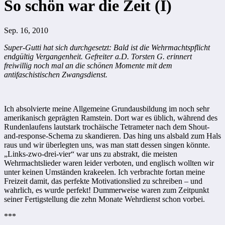
So schön war die Zeit (I)
Sep. 16, 2010
Super-Gutti hat sich durchgesetzt: Bald ist die Wehrmachtspflicht
endgültig Vergangenheit. Gefreiter a.D. Torsten G. erinnert
freiwillig noch mal an die schönen Momente mit dem
antifaschistischen Zwangsdienst
.
Ich absolvierte meine Allgemeine Grundausbildung im noch sehr
amerikanisch geprägten Ramstein. Dort war es üblich, während des
Rundenlaufens lautstark trochäische Tetrameter nach dem Shout-
and-response-Schema zu skandieren. Das hing uns alsbald zum Hals
raus und wir überlegten uns, was man statt dessen singen könnte.
„Links-zwo-drei-vier“ war uns zu abstrakt, die meisten
Wehrmachtslieder waren leider verboten, und englisch wollten wir
unter keinen Umständen krakeelen. Ich verbrachte fortan meine
Freizeit damit, das perfekte Motivationslied zu schreiben – und
wahrlich, es wurde perfekt! Dummerweise waren zum Zeitpunkt
seiner Fertigstellung die zehn Monate Wehrdienst schon vorbei.
***