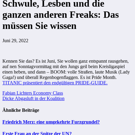
Schwule, Lesben und die
ganzen anderen Freaks: Das
müssen Sie wissen
Juni 29, 2022
Kennen Sie das? Es ist Juni, Sie wollen ganz entspannt rausgehen,
auf nen Sonntagvormittag mit den Jungs geil beim Kreisligaspiel
einen heben, und dann – BOOM: volle Straßen, laute Musik (Lady
Gaga!) und überall Regenbogenflaggen. Es ist Pride Month.
TITANIC präsentiert den endgültigen PRIDE-GUIDE.
Beitragsnavigation
Fabian Lichters Economy Class
Dicke Abgasluft in der Koalition
Ähnliche Beiträge
Friedrich Merz: eine umgekehrte Furzgrundel?
Erste Frau an der Spitze der UN?