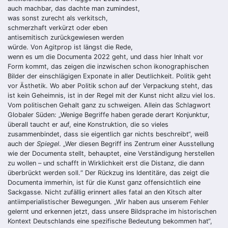
auch machbar, das dachte man zumindest,
was sonst zurecht als verkitsch,
schmerzhaft verkürzt oder eben
antisemitisch zurückgewiesen werden
würde. Von Agitprop ist längst die Rede,
wenn es um die Documenta 2022 geht, und dass hier Inhalt vor
Form kommt, das zeigen die inzwischen schon ikonographischen
Bilder der einschlägigen Exponate in aller Deutlichkeit. Politik geht
vor Ästhetik. Wo aber Politik schon auf der Verpackung steht, das
ist kein Geheimnis, ist in der Regel mit der Kunst nicht allzu viel los.
Vom politischen Gehalt ganz zu schweigen. Allein das Schlagwort
Globaler Süden: „Wenige Begriffe haben gerade derart Konjunktur,
überall taucht er auf, eine Konstruktion, die so vieles
zusammenbindet, dass sie eigentlich gar nichts beschreibt“, weiß
auch der
Spiegel
. „Wer diesen Begriff ins Zentrum einer Ausstellung
wie der Documenta stellt, behauptet, eine Verständigung herstellen
zu wollen – und schafft in Wirklichkeit erst die Distanz, die dann
überbrückt werden soll.“ Der Rückzug ins Identitäre, das zeigt die
Documenta immerhin, ist für die Kunst ganz offensichtlich eine
Sackgasse. Nicht zufällig erinnert alles fatal an den Kitsch alter
antiimperialistischer Bewegungen. „Wir haben aus unserem Fehler
gelernt und erkennen jetzt, dass unsere Bildsprache im historischen
Kontext Deutschlands eine spezifische Bedeutung bekommen hat“,