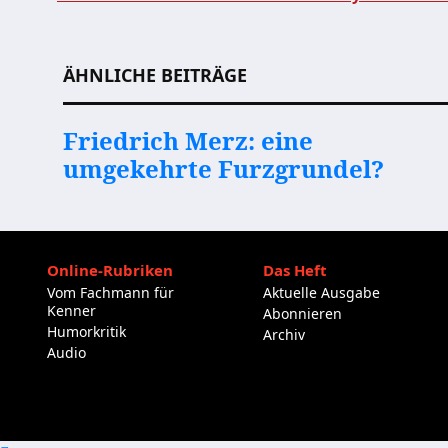
Beitragsnavigation
ÄHNLICHE BEITRÄGE
Friedrich Merz: eine
umgekehrte Furzgrundel?
Online-Rubriken
Das Heft
Vom Fachmann für
Aktuelle Ausgabe
Kenner
Abonnieren
Humorkritik
Archiv
Audio