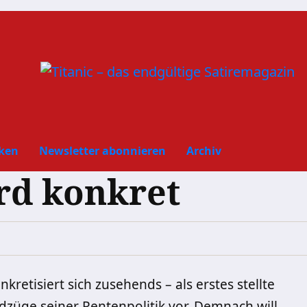
ken
Newsletter abonnieren
Archiv
rd konkret
tisiert sich zusehends – als erstes stellte
dzüge seiner Rentenpolitik vor. Demnach will