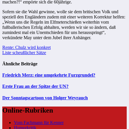
machen?!“ empörte sich die 60jährige.
Sofern sie die Wahl gewinne, wolle sie dem britischen Volk und
speziell den Engländern zudem mit einer weiteren Korrektur helfen:
„Wenn uns die Regeln im Elfmeterschießen weiterhin vom
fußballerischen Erfolg abhalten, werden wir sie so ändern, daß
zumindest mal ein Unentschieden für uns herausspringt“,
verkündete May unter dem Jubel ihrer Anhänger.
Beitragsnavigation
Rente: Chulz wird konkret
Liste scheußlicher Sätze
Ähnliche Beiträge
Friedrich Merz: eine umgekehrte Furzgrundel?
Erste Frau an der Spitze der UN?
Der Sonntagscartoon von Holger Weyrauch
Online-Rubriken
Vom Fachmann für Kenner
Humorkritik