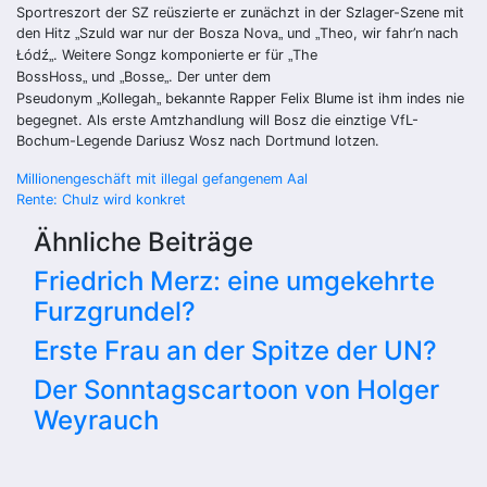
Sportreszort der SZ reüszierte er zunächzt in der Szlager-Szene mit
den Hitz
Szuld war nur der Bosza Nova
und
Theo, wir fahr’n nach
„
„
„
Łódź
. Weitere Songz komponierte er für
The
„
„
BossHoss
und
Bosse
. Der unter dem
„
„
„
Pseudonym
Kollegah
bekannte Rapper Felix Blume ist ihm indes nie
„
„
begegnet. Als erste Amtzhandlung will Bosz die einztige VfL-
Bochum-Legende Dariusz Wosz nach Dortmund lotzen.
Beitragsnavigation
Millionengeschäft mit illegal gefangenem Aal
Rente: Chulz wird konkret
Ähnliche Beiträge
Friedrich Merz: eine umgekehrte
Furzgrundel?
Erste Frau an der Spitze der UN?
Der Sonntagscartoon von Holger
Weyrauch