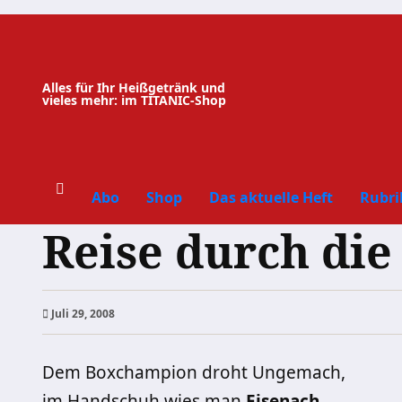
Zum
Inhalt
springen
Alles für Ihr Heißgetränk und
vieles mehr: im TITANIC-Shop
Abo
Shop
Das aktuelle Heft
Rubri
Reise durch die
Juli 29, 2008
Dem Boxchampion droht Ungemach,
im Handschuh wies man
Eisenach
.