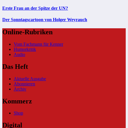
Erste Frau an der Spitze der UN?
Der Sonntagscartoon von Holger Weyrauch
Online-Rubriken
Vom Fachmann für Kenner
Humorkritik
Audio
Das Heft
Aktuelle Ausgabe
Abonnieren
Archiv
Kommerz
Shop
Digital