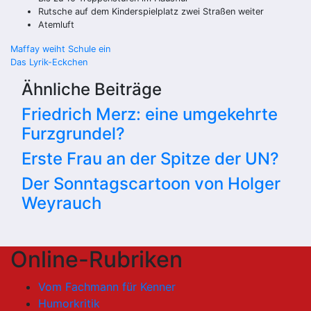
Rutsche auf dem Kinderspielplatz zwei Straßen weiter
Atemluft
Beitragsnavigation
Maffay weiht Schule ein
Das Lyrik-Eckchen
Ähnliche Beiträge
Friedrich Merz: eine umgekehrte
Furzgrundel?
Erste Frau an der Spitze der UN?
Der Sonntagscartoon von Holger
Weyrauch
Online-Rubriken
Vom Fachmann für Kenner
Humorkritik