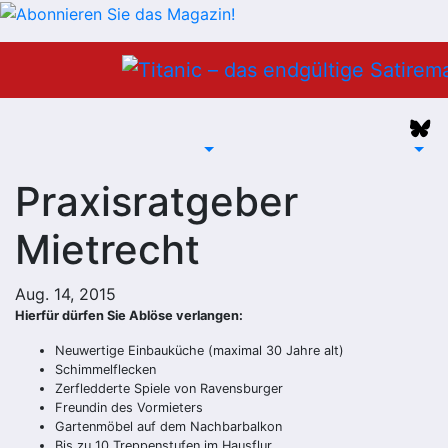
Zum
Inhalt
springen
Praxisratgeber
Mietrecht
Aug. 14, 2015
Hierfür dürfen Sie Ablöse verlangen:
Neuwertige Einbauküche (maximal 30 Jahre alt)
Schimmelflecken
Zerfledderte Spiele von Ravensburger
Freundin des Vormieters
Gartenmöbel auf dem Nachbarbalkon
Bis zu 10 Treppenstufen im Hausflur