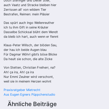
Doch Stefinger und Dieter Stier,
auch Vaatz und Stracke bleiben hier
Zerrissen all‘ von wildem Tier
Bestrafen, Reimen: mein Pläsier
Das spürt auch Ingo Wellenreuther
ich tu ihm Gift in seine Kräuter
Dasselbe Schicksal blüht dem Wendt
da bleib ich hart, auch wenn er flennt
Klaus-Peter Willsch, der blöden Sau,
der hau ich beide Augen blau
Für Dagmar Wöhrl gibt’s böse Blicke
Da heult sie schon, die alte Zicke
Von Stetten, Christian Freiherr, na?
Ah! ça ira, Ah! ça ira
Nur Emmi Zeulner wird verschont,
weil sie in meinem Herzen wohnt
Beitragsnavigation
Praxisratgeber Mietrecht
Aus Eugen Egners Püppchenstudio
Ähnliche Beiträge