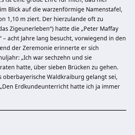
eim Blick auf die warzenförmige Namenstafel,
 1,10 m ziert. Der hierzulande oft zu
 das Zigeunerleben“) hatte die „Peter Maffay
 – acht Jahre lang besucht, vorwiegend in den
nd der Zeremonie erinnerte er sich
huljahr: „Ich war sechzehn und sie
eraten hatte, über sieben Brücken zu gehen.
s oberbayerische Waldkraiburg gelangt sei,
 „Den Erdkundeunterricht hatte ich ja immer