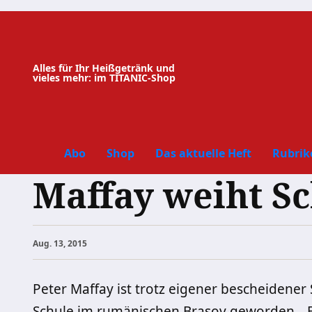
Zum
Inhalt
springen
Alles für Ihr Heißgetränk und
vieles mehr: im TITANIC-Shop
Abo
Shop
Das aktuelle Heft
Rubrik
Maffay weiht Sc
Aug. 13, 2015
Peter Maffay ist trotz eigener bescheidene
Schule im rumänischen Brasov geworden. „Es