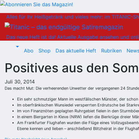
Zum
Alles für Ihr Heißgetränk und vieles mehr: im TITANIC-S
Inhalt
springen
Das neue Heft ist da!
Aktuelle Ausgabe ansehen und onli
Abo
Shop
Das aktuelle Heft
Rubriken
News
Positives aus den So
Juli 30, 2014
Das macht Mut: Die verheerenden Unwetter der vergangenen 24 Stunden h
Ein sehr schmutziger Mann im westfälischen Münster, der schon 
Im oberfränkischen Wunsiedel versperrten Erdrutsche bei Starkre
Im von Finanznöten geplagten Ruhrgebiet fielen in den Sturmböen
In einem Biergarten in Kleve (NRW) liefen die Bierkrüge dreier M
Am Frankfurter Flughafen wurden die Flüge eines Vollzugsbeamten 
Ebene kennen und lieben – anschließend Blitzheirat in der Flughaf