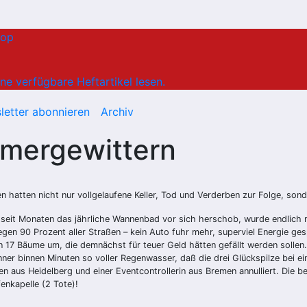
hop
ne verfügbare Heftartikel lesen.
letter abonnieren
Archiv
mmergewittern
atten nicht nur vollgelaufene Keller, Tod und Verderben zur Folge, sonde
seit Monaten das jährliche Wannenbad vor sich herschob, wurde endlich m
gen 90 Prozent aller Straßen – kein Auto fuhr mehr, superviel Energie ges
 17 Bäume um, die demnächst für teuer Geld hätten gefällt werden sollen.
änner binnen Minuten so voller Regenwasser, daß die drei Glückspilze bei 
aus Heidelberg und einer Eventcontrollerin aus Bremen annulliert. Die bei
enkapelle (2 Tote)!