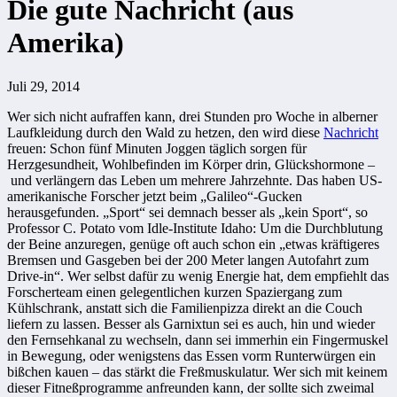
Die gute Nachricht (aus
Amerika)
Juli 29, 2014
Wer sich nicht aufraffen kann, drei Stunden pro Woche in alberner
Laufkleidung durch den Wald zu hetzen, den wird diese
Nachricht
freuen: Schon fünf Minuten Joggen täglich sorgen für
Herzgesundheit, Wohlbefinden im Körper drin, Glückshormone –
und verlängern das Leben um mehrere Jahrzehnte. Das haben US-
amerikanische Forscher jetzt beim „Galileo“-Gucken
herausgefunden. „Sport“ sei demnach besser als „kein Sport“, so
Professor C. Potato vom Idle-Institute Idaho: Um die Durchblutung
der Beine anzuregen, genüge oft auch schon ein „etwas kräftigeres
Bremsen und Gasgeben bei der 200 Meter langen Autofahrt zum
Drive-in“. Wer selbst dafür zu wenig Energie hat, dem empfiehlt das
Forscherteam einen gelegentlichen kurzen Spaziergang zum
Kühlschrank, anstatt sich die Familienpizza direkt an die Couch
liefern zu lassen. Besser als Garnixtun sei es auch, hin und wieder
den Fernsehkanal zu wechseln, dann sei immerhin ein Fingermuskel
in Bewegung, oder wenigstens das Essen vorm Runterwürgen ein
bißchen kauen – das stärkt die Freßmuskulatur. Wer sich mit keinem
dieser Fitneßprogramme anfreunden kann, der sollte sich zweimal